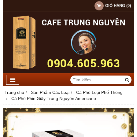
GIỎ HÀNG
(
0
)
Trang chủ
Sản Phẩm Các Loại
Cà Phê Loại Phổ Thông
Cà Phê Phin Giấy Trung Nguyên Americano