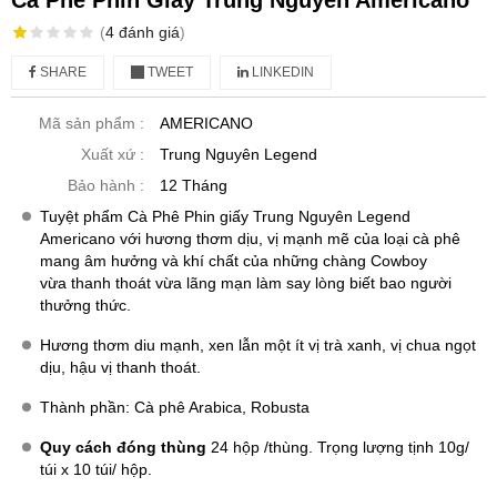
Cà Phê Phin Giấy Trung Nguyên Americano
(
4
đánh giá
)
SHARE
TWEET
LINKEDIN
Mã sản phẩm :
AMERICANO
Xuất xứ :
Trung Nguyên Legend
Bảo hành :
12 Tháng
Tuyệt phẩm Cà Phê Phin giấy Trung Nguyên Legend
Americano với hương thơm dịu, vị mạnh mẽ của loại cà phê
mang âm hưởng và khí chất của những chàng Cowboy
vừa thanh thoát vừa lãng mạn làm say lòng biết bao người
thưởng thức.
Hương thơm diu mạnh, xen lẫn một ít vị trà xanh, vị chua ngọt
dịu, hậu vị thanh thoát.
Thành phần: Cà phê Arabica, Robusta
Quy cách đóng thùng
24 hộp /thùng. Trọng lượng tịnh 10g/
túi x 10 túi/ hộp.