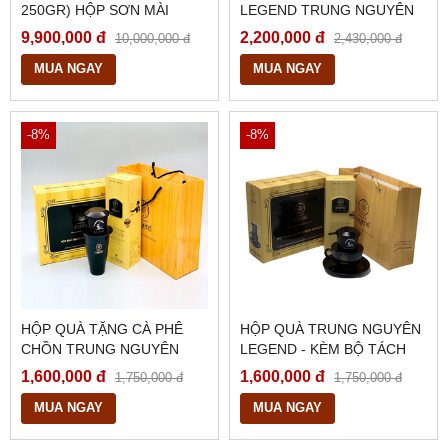
250GR) HỘP SƠN MÀI
LEGEND TRUNG NGUYÊN
ĐẲNG CẤP
9,900,000 đ
2,200,000 đ
10,000,000 đ
2,430,000 đ
MUA NGAY
MUA NGAY
-8%
-8%
HỘP QUÀ TẶNG CÀ PHÊ
HỘP QUÀ TRUNG NGUYÊN
CHỒN TRUNG NGUYÊN
LEGEND - KÈM BỘ TÁCH
LEGEND
VÀ PHIN ĐEN TRUNG
1,600,000 đ
1,600,000 đ
1,750,000 đ
1,750,000 đ
NGUYÊN
MUA NGAY
MUA NGAY