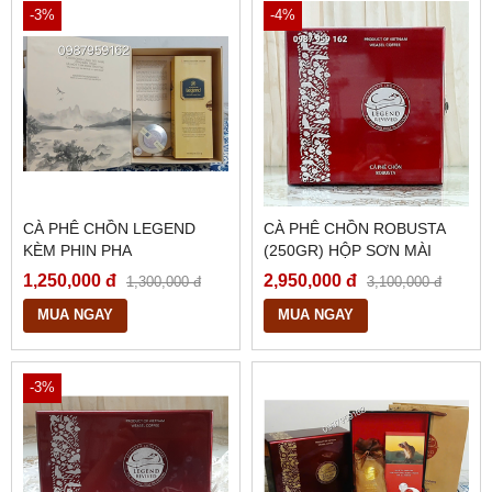
-3%
-4%
CÀ PHÊ CHỒN LEGEND
CÀ PHÊ CHỒN ROBUSTA
KÈM PHIN PHA
(250GR) HỘP SƠN MÀI
1,250,000 đ
2,950,000 đ
1,300,000 đ
3,100,000 đ
MUA NGAY
MUA NGAY
-3%