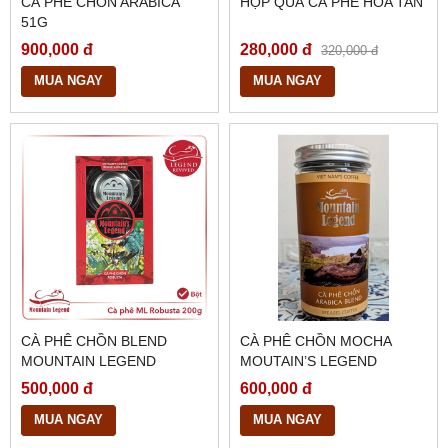
CÀ PHÊ CHỒN ARABICA
HỘP QUÀ CÀ PHÊ HÒA TAN
51G
900,000 đ
280,000 đ
320,000 đ
MUA NGAY
MUA NGAY
CÀ PHÊ CHỒN BLEND
CÀ PHÊ CHỒN MOCHA
MOUNTAIN LEGEND
MOUTAIN’S LEGEND
ROBUSTA
500,000 đ
600,000 đ
MUA NGAY
MUA NGAY