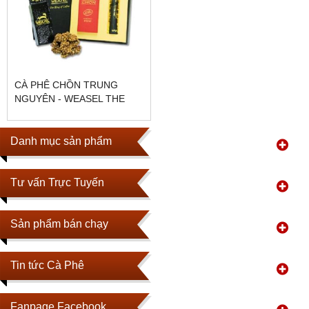
CÀ PHÊ CHỒN TRUNG
NGUYÊN - WEASEL THE
KING OF COFFEE
Danh mục sản phẩm
Tư vấn Trực Tuyến
Sản phẩm bán chạy
Tin tức Cà Phê
Fanpage Facebook