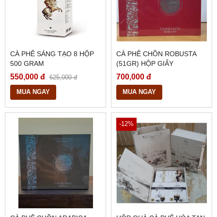
CÀ PHÊ SÁNG TẠO 8 HỘP
CÀ PHÊ CHỒN ROBUSTA
500 GRAM
(51GR) HỘP GIẤY
550,000 đ
700,000 đ
625,000 đ
MUA NGAY
MUA NGAY
-12%