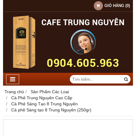
GIỎ HÀNG
(
0
)
Trang chủ
Sản Phẩm Các Loại
Cà Phê Trung Nguyên Cao Cấp
Cà Phê Sáng Tạo 8 Trung Nguyên
Cà phê Sáng tạo 8 Trung Nguyên (250gr)