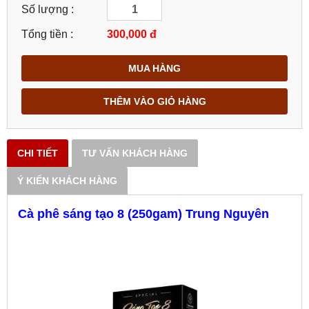
Số lượng :
Tổng tiền :
300,000
đ
MUA HÀNG
THÊM VÀO GIỎ HÀNG
CHI TIẾT
TƯ VẤN KHÁCH HÀNG
Ý KIẾN KHÁCH HÀNG
Cà phê sáng tạo 8 (250gam) Trung Nguyên