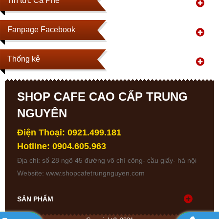
Tin tức Cà Phê
Fanpage Facebook
Thống kê
SHOP CAFE CAO CẤP TRUNG
NGUYÊN
Điện Thoại: 0921.499.181
Hotline: 0904.605.963
Địa chỉ: số 28 ngõ 45 đường võ chí công- cầu giấy- hà nội
Website:
www.shopcafetrungnguyen.com
SẢN PHẨM