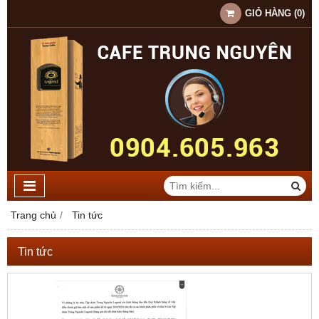
GIỎ HÀNG
(
0
)
Trang chủ
Tin tức
Tin tức