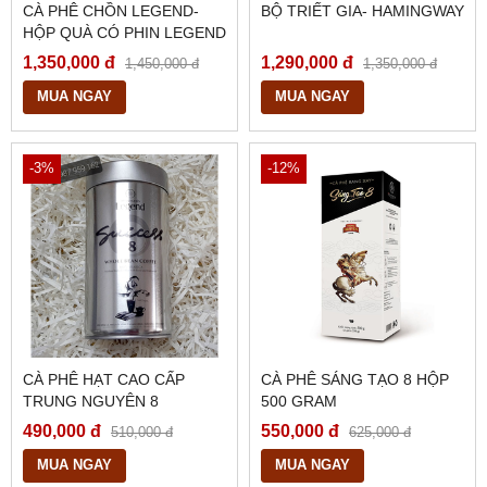
CÀ PHÊ CHỒN LEGEND-
BỘ TRIẾT GIA- HAMINGWAY
HỘP QUÀ CÓ PHIN LEGEND
1,350,000 đ
1,290,000 đ
1,450,000 đ
1,350,000 đ
MUA NGAY
MUA NGAY
-3%
-12%
CÀ PHÊ HẠT CAO CẤP
CÀ PHÊ SÁNG TẠO 8 HỘP
TRUNG NGUYÊN 8
500 GRAM
340GRAM
490,000 đ
550,000 đ
510,000 đ
625,000 đ
MUA NGAY
MUA NGAY