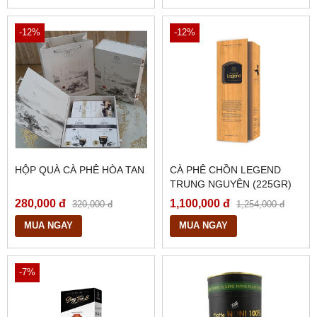
-12%
-12%
HỘP QUÀ CÀ PHÊ HÒA TAN
CÀ PHÊ CHỒN LEGEND
TRUNG NGUYÊN (225GR)
280,000 đ
1,100,000 đ
320,000 đ
1,254,000 đ
MUA NGAY
MUA NGAY
-7%