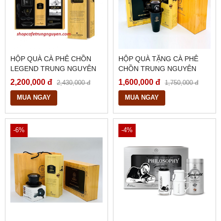
HỘP QUÀ CÀ PHÊ CHỒN
HỘP QUÀ TẶNG CÀ PHÊ
LEGEND TRUNG NGUYÊN
CHỒN TRUNG NGUYÊN
LEGEND
2,200,000 đ
1,600,000 đ
2,430,000 đ
1,750,000 đ
MUA NGAY
MUA NGAY
-6%
-4%