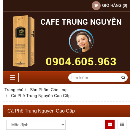
GIỎ HÀNG
(
0
)
Trang chủ
Sản Phẩm Các Loại
Cà Phê Trung Nguyên Cao Cấp
Cà Phê Trung Nguyên Cao Cấp