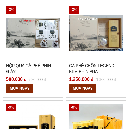
-3%
-3%
HỘP QUÀ CÀ PHÊ PHIN
CÀ PHÊ CHỒN LEGEND
GIẤY
KÈM PHIN PHA
500,000 đ
1,250,000 đ
520,000 đ
1,300,000 đ
MUA NGAY
MUA NGAY
-9%
-8%