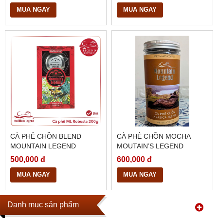
MUA NGAY
MUA NGAY
CÀ PHÊ CHỒN BLEND
CÀ PHÊ CHỒN MOCHA
MOUNTAIN LEGEND
MOUTAIN’S LEGEND
ROBUSTA
500,000 đ
600,000 đ
MUA NGAY
MUA NGAY
Danh mục sản phẩm