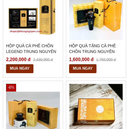
HỘP QUÀ CÀ PHÊ CHỒN
HỘP QUÀ TẶNG CÀ PHÊ
LEGEND TRUNG NGUYÊN
CHỒN TRUNG NGUYÊN
LEGEND
2,200,000 đ
1,600,000 đ
2,430,000 đ
1,750,000 đ
MUA NGAY
MUA NGAY
-6%