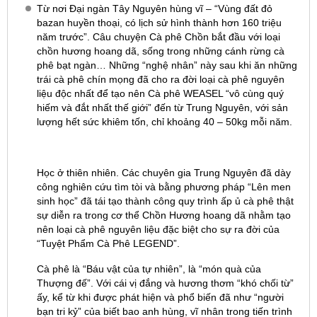
Từ nơi Đại ngàn Tây Nguyên hùng vĩ – “Vùng đất đỏ
bazan huyền thoại, có lịch sử hình thành hơn 160 triệu
năm trước”. Câu chuyện Cà phê Chồn bắt đầu với loại
chồn hương hoang dã, sống trong những cánh rừng cà
phê bạt ngàn… Những “nghệ nhân” này sau khi ăn những
trái cà phê chín mọng đã cho ra đời loại cà phê nguyên
liệu độc nhất để tạo nên Cà phê WEASEL “vô cùng quý
hiếm và đắt nhất thế giới” đến từ Trung Nguyên, với sản
lượng hết sức khiêm tốn, chỉ khoảng 40 – 50kg mỗi năm.
Học ở thiên nhiên. Các chuyên gia Trung Nguyên đã dày
công nghiên cứu tìm tòi và bằng phương pháp “Lên men
sinh học” đã tái tạo thành công quy trình ấp ủ cà phê thật
sự diễn ra trong cơ thể Chồn Hương hoang dã nhằm tạo
nên loại cà phê nguyên liệu đặc biệt cho sự ra đời của
“Tuyệt Phẩm Cà Phê LEGEND”.
Cà phê là “Báu vật của tự nhiên”, là “món quà của
Thượng đế”. Với cái vị đắng và hương thơm “khó chối từ”
ấy, kể từ khi được phát hiện và phổ biến đã như “người
bạn tri kỷ” của biết bao anh hùng, vĩ nhân trong tiến trình