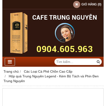
GIỎ HÀNG
(
0
)
Trang chủ
Các Loại Cà Phê Chồn Cao Cấp
Hộp quà Trung Nguyên Legend - Kèm Bộ Tách và Phin Đen
Trung Nguyên