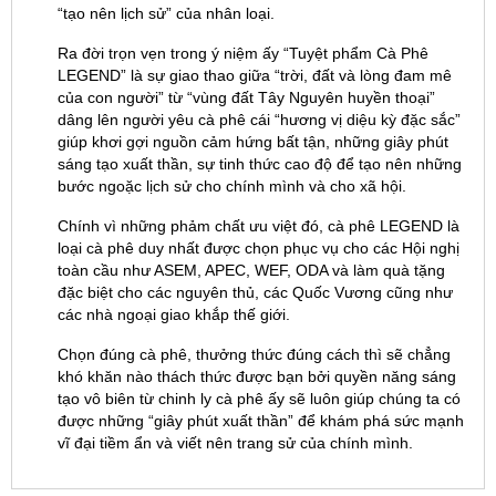
“tạo nên lịch sử” của nhân loại.
Ra đời trọn vẹn trong ý niệm ấy “Tuyệt phẩm Cà Phê
LEGEND” là sự giao thao giữa “trời, đất và lòng đam mê
của con người” từ “vùng đất Tây Nguyên huyền thoại”
dâng lên người yêu cà phê cái “hương vị diệu kỳ đặc sắc”
giúp khơi gợi nguồn cảm hứng bất tận, những giây phút
sáng tạo xuất thần, sự tinh thức cao độ để tạo nên những
bước ngoặc lịch sử cho chính mình và cho xã hội.
Chính vì những phảm chất ưu việt đó, cà phê LEGEND là
loại cà phê duy nhất được chọn phục vụ cho các Hội nghị
toàn cầu như ASEM, APEC, WEF, ODA và làm quà tặng
đặc biệt cho các nguyên thủ, các Quốc Vương cũng như
các nhà ngoại giao khắp thế giới.
Chọn đúng cà phê, thưởng thức đúng cách thì sẽ chẳng
khó khăn nào thách thức được bạn bởi quyền năng sáng
tạo vô biên từ chinh ly cà phê ấy sẽ luôn giúp chúng ta có
được những “giây phút xuất thần” để khám phá sức mạnh
vĩ đại tiềm ẩn và viết nên trang sử của chính mình.