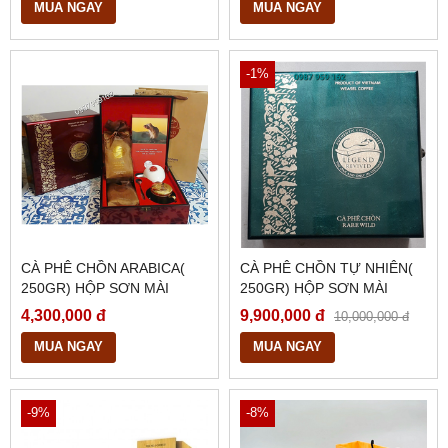
MUA NGAY
MUA NGAY
-1%
CÀ PHÊ CHỒN ARABICA(
CÀ PHÊ CHỒN TỰ NHIÊN(
250GR) HỘP SƠN MÀI
250GR) HỘP SƠN MÀI
ĐẲNG CẤP
4,300,000 đ
9,900,000 đ
10,000,000 đ
MUA NGAY
MUA NGAY
-9%
-8%