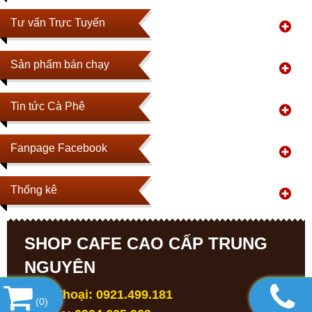
Tư vấn Trực Tuyến
Sản phẩm bán chạy
Tin tức Cà Phê
Fanpage Facebook
Thống kê
SHOP CAFE CAO CẤP TRUNG
NGUYÊN
Điện Thoại: 0921.499.181
(
0
)