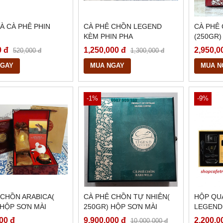
À CÀ PHÊ PHIN
CÀ PHÊ CHỒN LEGEND
CÀ PHÊ
KÈM PHIN PHA
(250GR)
0 đ
1,250,000 đ
2,950,0
520,000 đ
1,300,000 đ
NGAY
MUA NGAY
MUA N
-1%
-9%
 CHỒN ARABICA(
CÀ PHÊ CHỒN TỰ NHIÊN(
HỘP QU
 HỘP SƠN MÀI
250GR) HỘP SƠN MÀI
LEGEND
ĐẲNG CẤP
00 đ
9,900,000 đ
2,200,0
10,000,000 đ