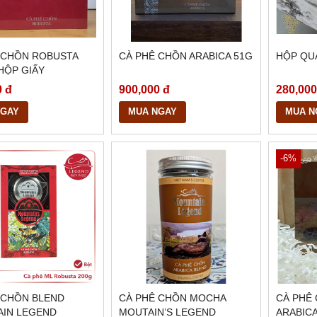
 CHỒN ROBUSTA
CÀ PHÊ CHỒN ARABICA 51G
HỘP QUA
 HỘP GIẤY
0 đ
900,000 đ
280,000
NGAY
MUA NGAY
MUA N
-6%
 CHỒN BLEND
CÀ PHÊ CHỒN MOCHA
CÀ PHÊ 
IN LEGEND
MOUTAIN’S LEGEND
ARABICA