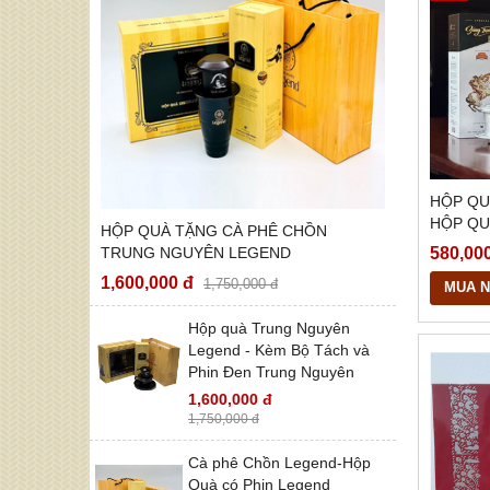
HỘP QU
HỘP QU
HỘP QUÀ TẶNG CÀ PHÊ CHỒN
NGUYÊ
580,00
TRUNG NGUYÊN LEGEND
1,600,000 đ
1,750,000 đ
MUA 
Hộp quà Trung Nguyên
Legend - Kèm Bộ Tách và
Phin Đen Trung Nguyên
1,600,000 đ
1,750,000 đ
Cà phê Chồn Legend-Hộp
Quà có Phin Legend