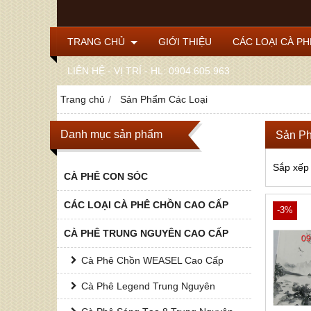
TRANG CHỦ
GIỚI THIỆU
CÁC LOẠI CÀ P
LIÊN HỆ - VỊ TRÍ - HL: 0904.605.963
Trang chủ
Sản Phẩm Các Loại
Danh mục sản phẩm
Sản Ph
Sắp xếp
CÀ PHÊ CON SÓC
CÁC LOẠI CÀ PHÊ CHỒN CAO CẤP
-3%
CÀ PHÊ TRUNG NGUYÊN CAO CẤP
Cà Phê Chồn WEASEL Cao Cấp
Cà Phê Legend Trung Nguyên