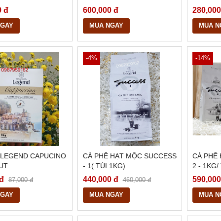
TA
0 đ
600,000 đ
280,000
NGAY
MUA NGAY
MUA N
-4%
-14%
 LEGEND CAPUCINO
CÀ PHÊ HẠT MỘC SUCCESS
CÀ PHÊ
UT
- 1( TÚI 1KG)
2 - 1KG/
 đ
440,000 đ
590,000
87,000 đ
460,000 đ
NGAY
MUA NGAY
MUA N