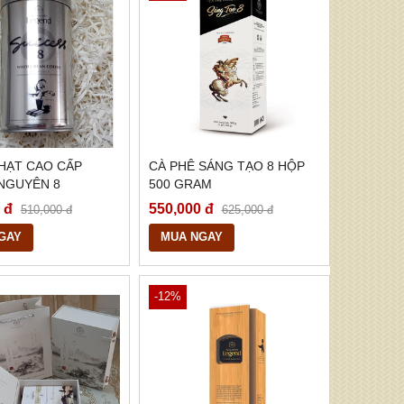
HẠT CAO CẤP
CÀ PHÊ SÁNG TẠO 8 HỘP
NGUYÊN 8
500 GRAM
M
 đ
550,000 đ
510,000 đ
625,000 đ
GAY
MUA NGAY
-12%