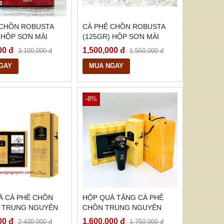
 CHỒN ROBUSTA
CÀ PHÊ CHỒN ROBUSTA
 HỘP SƠN MÀI
(125GR) HỘP SƠN MÀI
00 đ
1,500,000 đ
3,100,000 đ
1,550,000 đ
GAY
MUA NGAY
-8%
À CÀ PHÊ CHỒN
HỘP QUÀ TẶNG CÀ PHÊ
 TRUNG NGUYÊN
CHỒN TRUNG NGUYÊN
LEGEND
00 đ
1,600,000 đ
2,430,000 đ
1,750,000 đ