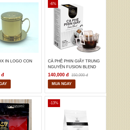
-6%
OX IN LOGO CON
CÀ PHÊ PHIN GIẤY TRUNG
NGUYÊN FUSION BLEND
 đ
140,000 đ
150,000 đ
GAY
MUA NGAY
-13%