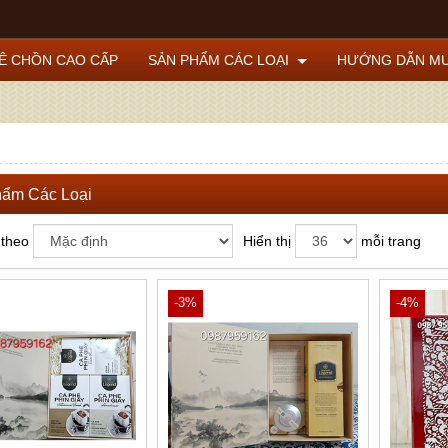
HÊ CHỒN CAO CẤP
SẢN PHẨM CÁC LOẠI
HƯỚNG DẪN MU
ẩm Các Loại
 theo
Hiển thị
mỗi trang
-3%
-4%