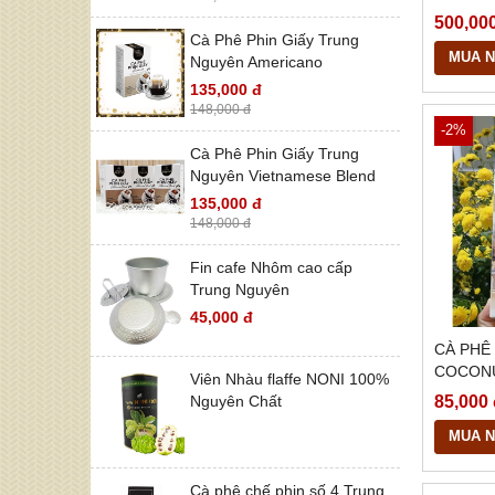
ROBUS
500,00
Cà Phê Phin Giấy Trung
MUA 
Nguyên Americano
135,000 đ
148,000 đ
-2%
Cà Phê Phin Giấy Trung
Nguyên Vietnamese Blend
135,000 đ
148,000 đ
Fin cafe Nhôm cao cấp
Trung Nguyên
45,000 đ
CÀ PHÊ
COCON
Viên Nhàu flaffe NONI 100%
85,000
Nguyên Chất
MUA 
Cà phê chế phin số 4 Trung