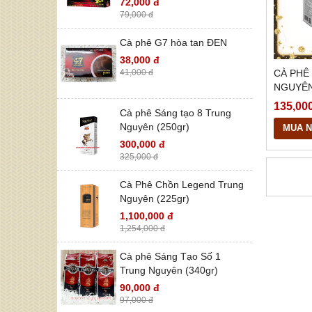
72,000 đ
79,000 đ
Cà phê G7 hòa tan ĐEN
38,000 đ
CÀ PHÊ
41,000 đ
NGUYÊN
135,00
Cà phê Sáng tạo 8 Trung
Nguyên (250gr)
MUA 
300,000 đ
325,000 đ
Cà Phê Chồn Legend Trung
Nguyên (225gr)
1,100,000 đ
1,254,000 đ
Cà phê Sáng Tạo Số 1
Trung Nguyên (340gr)
90,000 đ
97,000 đ