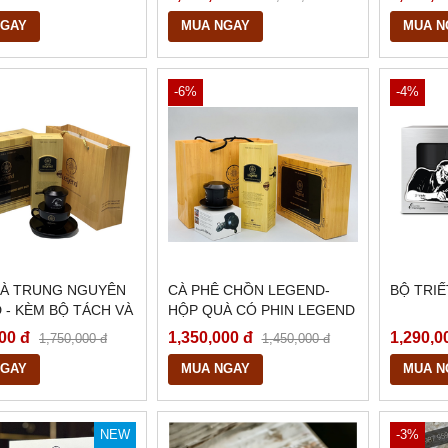
NGAY
MUA NGAY
MUA N
-6%
-4%
À TRUNG NGUYÊN
CÀ PHÊ CHỒN LEGEND-
BỘ TRIẾ
 - KÈM BỘ TÁCH VÀ
HỘP QUÀ CÓ PHIN LEGEND
EN TRUNG NGUYÊN
00 đ
1,350,000 đ
1,290,0
1,750,000 đ
1,450,000 đ
NGAY
MUA NGAY
MUA N
NEW
-3%