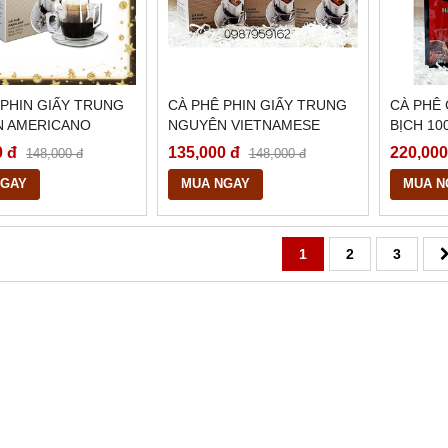
 PHIN GIẤY TRUNG
CÀ PHÊ PHIN GIẤY TRUNG
CÀ PHÊ 
 AMERICANO
NGUYÊN VIETNAMESE
BỊCH 10
BLEND
0 đ
135,000 đ
220,000
148,000 đ
148,000 đ
NGAY
MUA NGAY
MUA N
1
2
3