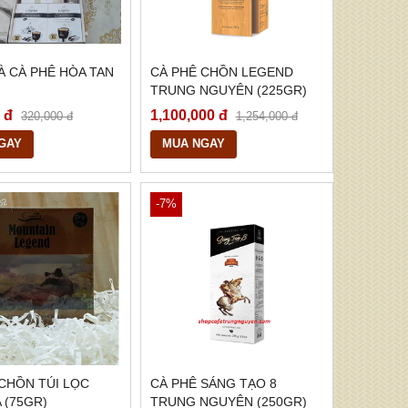
̀ CÀ PHÊ HÒA TAN
CÀ PHÊ CHỒN LEGEND
TRUNG NGUYÊN (225GR)
 đ
1,100,000 đ
320,000 đ
1,254,000 đ
GAY
MUA NGAY
-7%
CHỒN TÚI LỌC
CÀ PHÊ SÁNG TẠO 8
 (75GR)
TRUNG NGUYÊN (250GR)