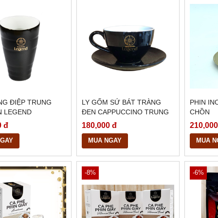
NG ĐIỆP TRUNG
LY GỐM SỨ BÁT TRÀNG
PHIN IN
N LEGEND
ĐEN CAPPUCCINO TRUNG
CHỒN
NGUYÊN
0 đ
180,000 đ
210,000
NGAY
MUA NGAY
MUA N
-8%
-6%