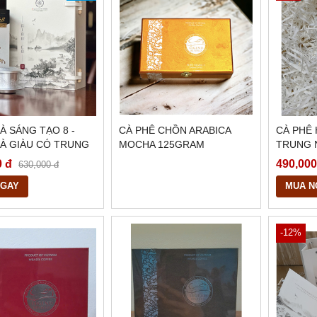
À SÁNG TẠO 8 -
CÀ PHÊ CHỒN ARABICA
CÀ PHÊ 
À GIÀU CÓ TRUNG
MOCHA 125GRAM
TRUNG 
N
340GRA
0 đ
490,000
630,000 đ
NGAY
MUA N
-12%