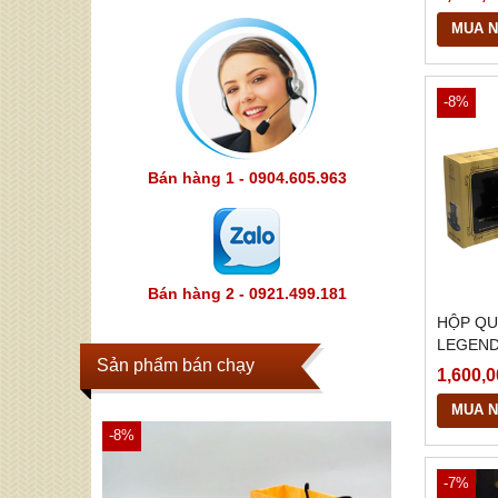
MUA 
-8%
Bán hàng 1 - 0904.605.963
Bán hàng 2 - 0921.499.181
HỘP QU
LEGEND
Sản phẩm bán chạy
PHIN Đ
1,600,0
MUA 
-8%
-7%