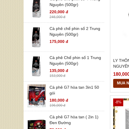
Nguyên (500gr)
220,000 đ
246,000 đ
Cà phê chế phin số 2 Trung
Nguyên (500gr)
175,000 đ
Cà phê Chế phin số 1 Trung
LY THÔ
Nguyên (500gr)
NGUYÊ
135,000 đ
180,00
153,000 đ
MUA 
Cà phê G7 hòa tan 3in1 50
gói
180,000 đ
-8%
196,000 đ
Cà phê G7 hòa tan ( 2in 1)
Đen Đường