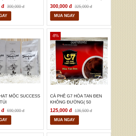
 đ
300,000 đ
300,000 đ
325,000 đ
GAY
MUA NGAY
-8%
 HẠT MỘC SUCCESS
CÀ PHÊ G7 HÒA TAN ĐEN
 TÚI
KHÔNG ĐƯỜNG( 50
GÓI/HỘP)
 đ
125,000 đ
690,000 đ
136,500 đ
GAY
MUA NGAY