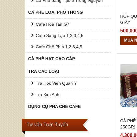
Cà Phê Sáng Tạo 8 Trung Nguyên
CÀ PHÊ LOẠI PHỔ THÔNG
HỘP QU
GIẤY
Cafe Hòa Tan G7
500,00
Cafe Sáng Tạo 1,2,3,4,5
MUA 
Cafe Chế Phin 1,2,3,4,5
CÀ PHÊ HẠT CAO CẤP
TRÀ CÁC LOẠI
Trà Học Viên Quân Y
Trà Kim Anh
DỤNG CỤ PHA CHẾ CAFE
CÀ PHÊ
Tư vấn Trực Tuyến
250GR)
4,300,0