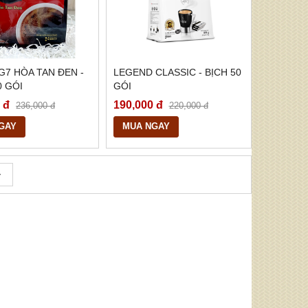
G7 HÒA TAN ĐEN -
LEGEND CLASSIC - BỊCH 50
0 GÓI
GÓI
 đ
190,000 đ
236,000 đ
220,000 đ
GAY
MUA NGAY