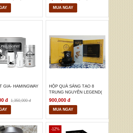
GAY
MUA NGAY
T GIA- HAMINGWAY
HỘP QUÀ SÁNG TẠO 8
TRUNG NGUYÊN LEGEND(
KÈM CỐC VÀ PHIN)
00 đ
900,000 đ
1,350,000 đ
GAY
MUA NGAY
-12%