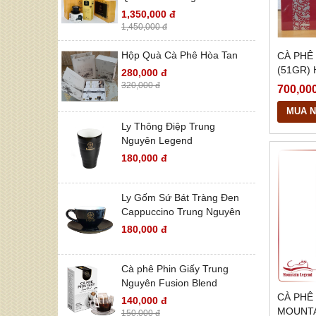
1,350,000 đ
1,450,000 đ
Hộp Quà Cà Phê Hòa Tan
CÀ PHÊ
(51GR)
280,000 đ
320,000 đ
700,00
MUA 
Ly Thông Điệp Trung
Nguyên Legend
180,000 đ
Ly Gốm Sứ Bát Tràng Đen
Cappuccino Trung Nguyên
180,000 đ
Cà phê Phin Giấy Trung
Nguyên Fusion Blend
CÀ PHÊ
140,000 đ
MOUNTA
150,000 đ