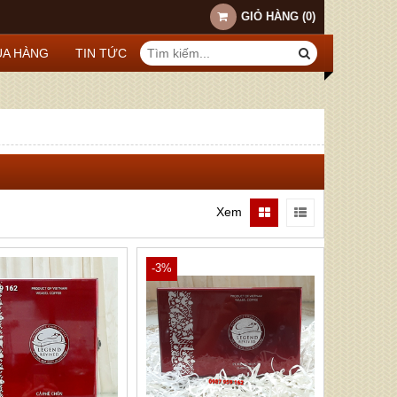
GIỎ HÀNG
(
0
)
A HÀNG
TIN TỨC
Xem
-3%