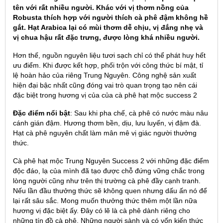
tên với rất nhiều người. Khác với vị thơm nồng của
Robusta thích hợp với người thích cà phê đậm không hề
gắt. Hạt Arabica lại có mùi thơm dễ chịu, vị đắng nhẹ và
vị chua hậu rất đặc trưng, được lòng khá nhiều người.
Hơn thế, nguồn nguyên liệu tươi sạch chỉ có thể phát huy hết
ưu điểm. Khi được kết hợp, phối trộn với công thức bí mật, tỉ
lệ hoàn hảo của riêng Trung Nguyên. Công nghệ sản xuất
hiện đại bậc nhất cũng đóng vai trò quan trọng tạo nên cái
đặc biệt trong hương vị của của cà phê hạt mộc success 2
Đặc điểm nổi bật
: Sau khi pha chế, cà phê có nước màu nâu
cánh gián đậm. Hương thơm bền, dịu, lưu luyến, vị đậm đà.
Hạt cà phê nguyên chất làm mân mê vị giác người thưởng
thức.
Cà phê hạt mộc Trung Nguyên Success 2 với những đặc điểm
độc đáo, lạ của mình đã tạo được chỗ đứng vững chắc trong
lòng người cũng như trên thị trường cà phê đầy cạnh tranh.
Nếu lần đầu thưởng thức sẽ không quen nhưng dấu ấn nó để
lại rất sâu sắc. Mong muốn thưởng thức thêm một lần nữa
hương vị đặc biệt ấy. Đây có lẽ là cà phê dành riêng cho
những tín đồ cà phê. Những người sành và có vốn kiến thức