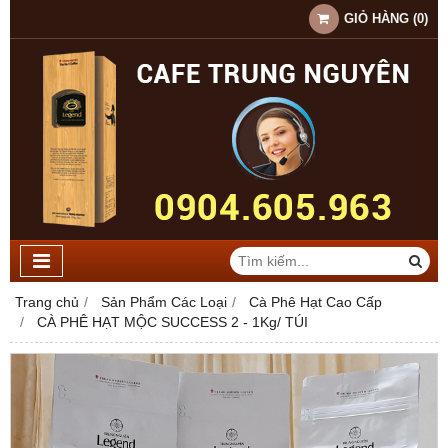
GIỎ HÀNG
(
0
)
Trang chủ
Sản Phẩm Các Loại
Cà Phê Hạt Cao Cấp
CÀ PHÊ HẠT MỘC SUCCESS 2 - 1Kg/ TÚI