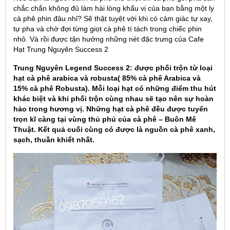
chắc chắn không đủ làm hài lòng khẩu vị của bạn bằng một ly
cà phê phin đâu nhỉ? Sẽ thật tuyệt vời khi có cảm giác tự xay,
tự pha và chờ đợi từng giọt cà phê tí tách trong chiếc phin
nhỏ. Và rồi được tận hưởng những nét đặc trưng của Cafe
Hạt Trung Nguyên Success 2
Trung Nguyên Legend Success 2: được phối trộn từ loại
hạt cà phê arabica và robusta( 85% cà phê Arabica và
15% cà phê Robusta). Mỗi loại hạt có những điểm thu hút
khác biệt và khi phối trộn cùng nhau sẽ tạo nên sự hoàn
hảo trong hương vị. Những hạt cà phê đều được tuyển
trọn kĩ càng tại vùng thủ phủ của cà phê – Buôn Mê
Thuật. Kết quả cuối cùng có được là nguồn cà phê xanh,
sạch, thuần khiết nhất.