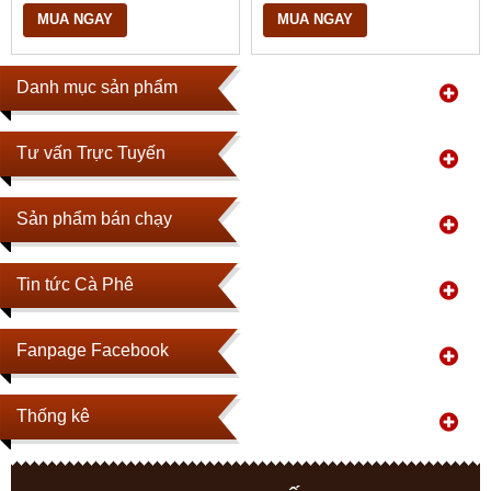
MUA NGAY
MUA NGAY
Danh mục sản phẩm
Tư vấn Trực Tuyến
Sản phẩm bán chạy
Tin tức Cà Phê
Fanpage Facebook
Thống kê