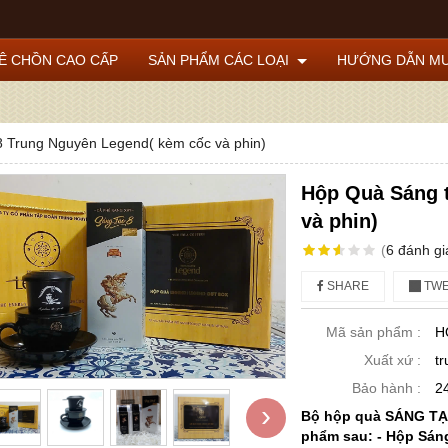
HÊ CHỒN CAO CẤP
SẢN PHẨM CÁC LOẠI
HƯỚNG DẪN MU
Trung Nguyên Legend( kèm cốc và phin)
Hộp Quà Sáng t
và phin)
(
6
đánh gi
SHARE
TWE
Mã sản phẩm :
H
Xuất xứ :
t
Bảo hành :
2
›
Bộ hộp quà SÁNG T
phẩm sau: - Hộp Sáng