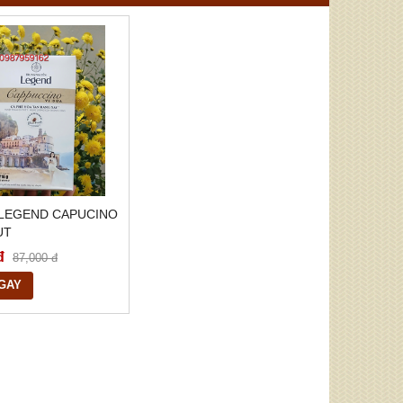
 LEGEND CAPUCINO
UT
đ
87,000 đ
GAY