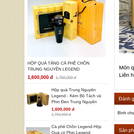
HỘP QUÀ TẶNG CÀ PHÊ CHỒN
Món q
TRUNG NGUYÊN LEGEND
Liên 
1,600,000 đ
1,750,000 đ
Hộp quà Trung Nguyên
Legend - Kèm Bộ Tách và
Đánh g
Phin Đen Trung Nguyên
1,600,000 đ
Bình ch
1,750,000 đ
Cà phê Chồn Legend-Hộp
Sản ph
Quà có Phin Legend