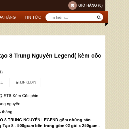
GIỎ HÀNG
(
0
)
A HÀNG
TIN TỨC
ạo 8 Trung Nguyên Legend( kèm cốc
á
)
ET
LINKEDIN
Q-ST8-Kèm Cốc phin
rung nguyên
4 tháng
ẠO 8 TRUNG NGUYÊN LEGEND gồm những sản
 Tạo 8 - 500gram bên trong gồm 02 gói x 250gam -