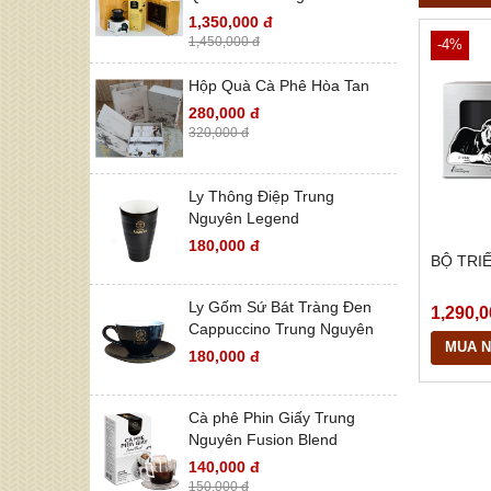
1,350,000 đ
1,450,000 đ
-4%
Hộp Quà Cà Phê Hòa Tan
280,000 đ
320,000 đ
Ly Thông Điệp Trung
Nguyên Legend
180,000 đ
BỘ TRI
Ly Gốm Sứ Bát Tràng Đen
1,290,0
Cappuccino Trung Nguyên
MUA 
180,000 đ
Cà phê Phin Giấy Trung
Nguyên Fusion Blend
140,000 đ
150,000 đ