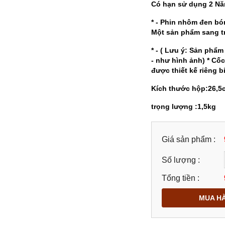
Có hạn sử dụng 2 N
* - Phin nhôm đen bó
Một sản phẩm sang t
* - ( Lưu ý: Sản phẩ
- như hình ảnh) * C
được thiết kế riêng bi
Kích thước hộp:26,5
trọng lượng :1,5kg
Giá sản phẩm :
Số lượng :
Tổng tiền :
MUA H