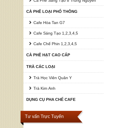
Cà Phê Sáng Tạo 8 Trung Nguyên
CÀ PHÊ LOẠI PHỔ THÔNG
Cafe Hòa Tan G7
Cafe Sáng Tạo 1,2,3,4,5
Cafe Chế Phin 1,2,3,4,5
CÀ PHÊ HẠT CAO CẤP
TRÀ CÁC LOẠI
Trà Học Viên Quân Y
Trà Kim Anh
DỤNG CỤ PHA CHẾ CAFE
Tư vấn Trực Tuyến