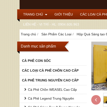
TRANG CHỦ
GIỚI THIỆU
CÁC LOẠI CÀ P
LIÊN HỆ - VỊ TRÍ - HL: 0904.605.963
Trang chủ
Sản Phẩm Các Loại
Hộp Quà Sáng tạo 8 
Danh mục sản phẩm
CÀ PHÊ CON SÓC
CÁC LOẠI CÀ PHÊ CHỒN CAO CẤP
CÀ PHÊ TRUNG NGUYÊN CAO CẤP
Cà Phê Chồn WEASEL Cao Cấp
‹
Cà Phê Legend Trung Nguyên