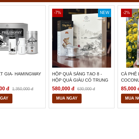
-7%
NEW
-2%
ẾT GIA- HAMINGWAY
HỘP QUÀ SÁNG TẠO 8 -
CÀ PHÊ
HỘP QUÀ GIÀU CÓ TRUNG
COCON
NGUYÊN
00 đ
580,000 đ
85,000 
1,350,000 đ
630,000 đ
NGAY
MUA NGAY
MUA N