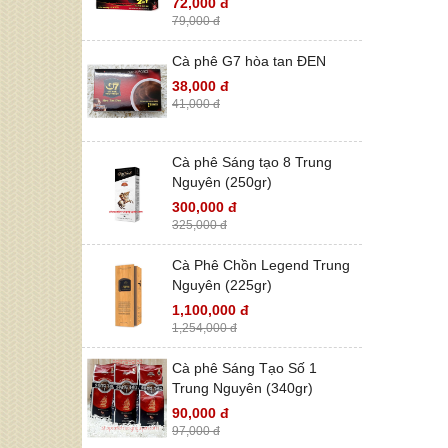
72,000 đ
79,000 đ
Cà phê G7 hòa tan ĐEN
38,000 đ
41,000 đ
Cà phê Sáng tạo 8 Trung
Nguyên (250gr)
300,000 đ
325,000 đ
Cà Phê Chồn Legend Trung
Nguyên (225gr)
1,100,000 đ
1,254,000 đ
Cà phê Sáng Tạo Số 1
Trung Nguyên (340gr)
90,000 đ
97,000 đ