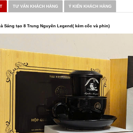
ẾT
TƯ VẤN KHÁCH HÀNG
Ý KIẾN KHÁCH HÀNG
 Sáng tạo 8 Trung Nguyên Legend( kèm cốc và phin)