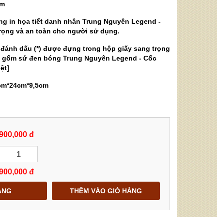
ăm
ng in họa tiết danh nhân Trung Nguyên Legend -
rọng và an toàn cho người sử dụng.
m đánh dấu (*) được đựng trong hộp giấy sang trọng
ốc gốm sứ đen bóng Trung Nguyên Legend - Cốc
ệt]
cm*24cm*9,5cm
900,000 đ
900,000
đ
ÀNG
THÊM VÀO GIỎ HÀNG