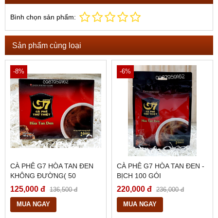
Bình chọn sản phẩm:
Sản phẩm cùng loại
-8%
-6%
CÀ PHÊ G7 HÒA TAN ĐEN
CÀ PHÊ G7 HÒA TAN ĐEN -
KHÔNG ĐƯỜNG( 50
BỊCH 100 GÓI
GÓI/HỘP)
125,000 đ
220,000 đ
136,500 đ
236,000 đ
MUA NGAY
MUA NGAY