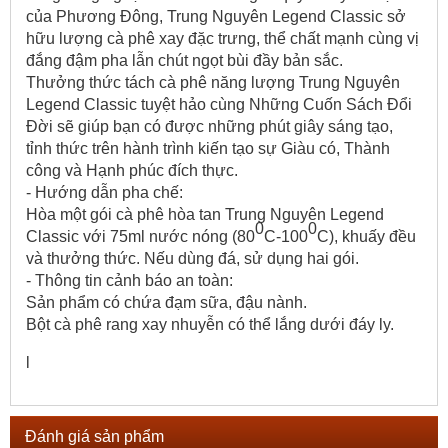
của Phương Đông, Trung Nguyên Legend Classic sở
hữu lượng cà phê xay đặc trưng, thể chất mạnh cùng vị
đắng đậm pha lẫn chút ngọt bùi đầy bản sắc.
Thưởng thức tách cà phê năng lượng Trung Nguyên
Legend Classic tuyệt hảo cùng Những Cuốn Sách Đổi
Đời sẽ giúp bạn có được những phút giây sáng tạo,
tỉnh thức trên hành trình kiến tạo sự Giàu có, Thành
công và Hạnh phúc đích thực.
- Hướng dẫn pha chế:
Hòa một gói cà phê hòa tan Trung Nguyên Legend
0
0
Classic với 75ml nước nóng (80
C-100
C), khuấy đều
và thưởng thức. Nếu dùng đá, sử dụng hai gói.
- Thông tin cảnh báo an toàn:
Sản phẩm có chứa đạm sữa, đậu nành.
Bột cà phê rang xay nhuyễn có thể lắng dưới đáy ly.
l
Đánh giá sản phẩm