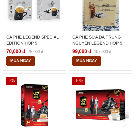
CÀ PHÊ LEGEND SPECIAL
CÀ PHÊ SỮA ĐÁ TRUNG
EDITION HỘP 9
NGUYÊN LEGEND HỘP 9
GÓI
70,000 đ
99,000 đ
75,000 đ
107,000 đ
MUA NGAY
MUA NGAY
-8%
-10%