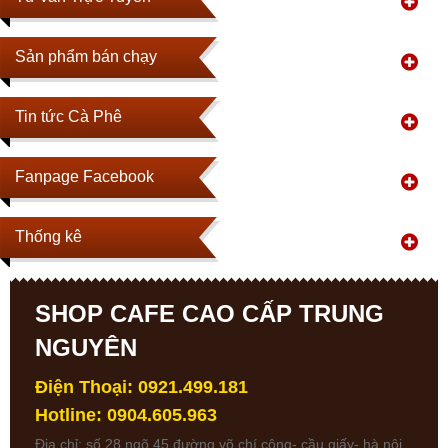
Sản phẩm bán chạy
Tin tức Cà Phê
Fanpage Facebook
Thống kê
SHOP CAFE CAO CẤP TRUNG
NGUYÊN
Điện Thoại: 0921.499.181
Hotline: 0904.605.963
Địa chỉ: số 28 ngõ 45 đường võ chí công- cầu giấy- hà nội