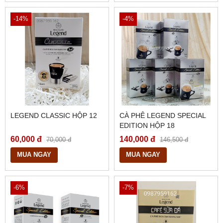
-14%
-4%
LEGEND CLASSIC HỘP 12
CÀ PHÊ LEGEND SPECIAL
EDITION HỘP 18
60,000 đ
140,000 đ
70,000 đ
146,500 đ
MUA NGAY
MUA NGAY
-6%
-7%