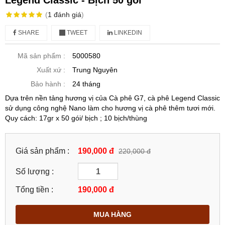
Legend Classic - Bịch 50 gói
(
1
đánh giá
)
SHARE
TWEET
LINKEDIN
Mã sản phẩm :
5000580
Xuất xứ :
Trung Nguyên
Bảo hành :
24 tháng
Dựa trên nền tảng hương vị của Cà phê G7, cà phê Legend Classic
sử dụng công nghệ Nano làm cho hương vị cà phê thêm tươi mới.
Quy cách: 17gr x 50 gói/ bịch ; 10 bịch/thùng
Giá sản phẩm :
190,000 đ
220,000 đ
Số lượng :
Tổng tiền :
190,000
đ
MUA HÀNG