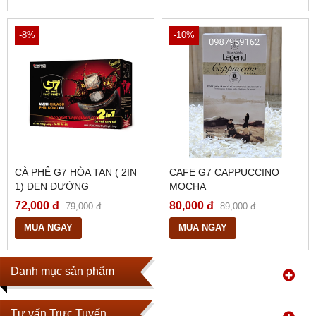
-8%
-10%
CÀ PHÊ G7 HÒA TAN ( 2IN
CAFE G7 CAPPUCCINO
1) ĐEN ĐƯỜNG
MOCHA
72,000 đ
80,000 đ
79,000 đ
89,000 đ
MUA NGAY
MUA NGAY
Danh mục sản phẩm
Tư vấn Trực Tuyến