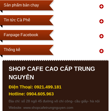
Sản phẩm bán chạy
Tin tức Cà Phê
Fanpage Facebook
Thống kê
SHOP CAFE CAO CẤP TRUNG
NGUYÊN
Điện Thoại: 0921.499.181
Hotline: 0904.605.963
Địa chỉ: số 28 ngõ 45 đường võ chí công- cầu giấy- hà nội
Website:
www.shopcafetrungnguyen.com