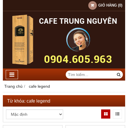
GIỎ HÀNG
(
0
)
Trang chủ
cafe legend
Từ khóa:
cafe legend