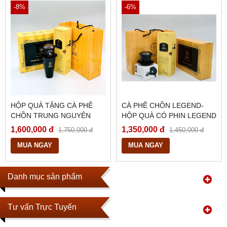
-8%
-6%
HỘP QUÀ TẶNG CÀ PHÊ
CÀ PHÊ CHỒN LEGEND-
CHỒN TRUNG NGUYÊN
HỘP QUÀ CÓ PHIN LEGEND
LEGEND
1,600,000 đ
1,350,000 đ
1,750,000 đ
1,450,000 đ
MUA NGAY
MUA NGAY
Danh mục sản phẩm
Tư vấn Trực Tuyến