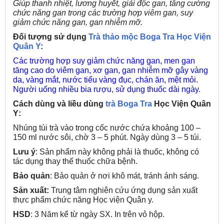
Giúp thanh nhiệt, lương huyết, giải độc gan, tăng cường
chức năng gan trong các trường hợp viêm gan, suy
giảm chức năng gan, gan nhiễm mỡ.
Đối tượng sử dụng
Trà thảo mộc Boga Tra Học Viện
Quân Y
:
Các trường hợp suy giảm chức năng gan, men gan
tăng cao do viêm gan, xơ gan, gan nhiễm mỡ gây vàng
da, vàng mắt, nước tiểu vàng đục, chán ăn, mệt mỏi.
Người uống nhiều bia rượu, sử dụng thuốc dài ngày.
Cách dùng và liều dùng
trà Boga Tra
Học Viện Quân
Y
:
Nhúng túi trà vào trong cốc nước chứa khoảng 100 –
150 ml nước sôi, chờ 3 – 5 phút. Ngày dùng 3 – 5 túi.
Lưu ý
: Sản phẩm này không phải là thuốc, không có
tác dụng thay thế thuốc chữa bệnh.
Bảo quản
: Bảo quản ở nơi khô mát, tránh ánh sáng.
Sản xuất:
Trung tâm nghiên cứu ứng dụng sản xuất
thực phẩm chức năng Học viện Quân y.
HSD
: 3 Năm kể từ ngày SX. In trên vỏ hộp.