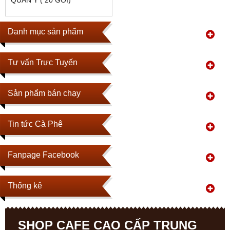
QUÂN Y ( 20 GÓI)
Danh mục sản phẩm
Tư vấn Trực Tuyến
Sản phẩm bán chạy
Tin tức Cà Phê
Fanpage Facebook
Thống kê
SHOP CAFE CAO CẤP TRUNG